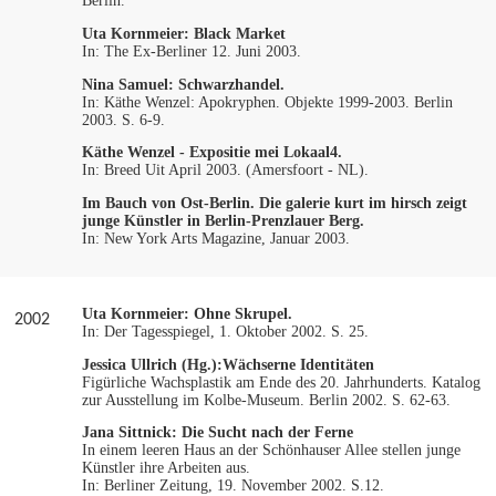
Berlin.
Uta Kornmeier:
Black Market
In: The Ex-Berliner 12. Juni 2003.
Nina Samuel:
Schwarzhandel.
In: Käthe Wenzel: Apokryphen. Objekte 1999-2003. Berlin
2003. S. 6-9.
Käthe Wenzel - Expositie mei Lokaal4.
In: Breed Uit April 2003. (Amersfoort - NL).
Im Bauch von Ost-Berlin. Die galerie kurt im hirsch zeigt
junge Künstler in Berlin-Prenzlauer Berg.
In: New York Arts Magazine, Januar 2003.
Uta Kornmeier:
Ohne Skrupel.
2002
In: Der Tagesspiegel, 1. Oktober 2002. S. 25.
Jessica Ullrich (Hg.):
Wächserne Identitäten
Figürliche Wachsplastik am Ende des 20. Jahrhunderts. Katalog
zur Ausstellung im Kolbe-Museum. Berlin 2002. S. 62-63.
Jana Sittnick:
Die Sucht nach der Ferne
In einem leeren Haus an der Schönhauser Allee stellen junge
Künstler ihre Arbeiten aus.
In: Berliner Zeitung, 19. November 2002. S.12.