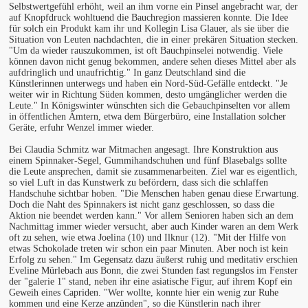
Selbstwertgefühl erhöht, weil an ihm vorne ein Pinsel angebracht war, der
auf Knopfdruck wohltuend die Bauchregion massieren konnte. Die Idee
für solch ein Produkt kam ihr und Kollegin Lisa Glauer, als sie über die
Situation von Leuten nachdachten, die in einer prekären Situation stecken.
"Um da wieder rauszukommen, ist oft Bauchpinselei notwendig. Viele
können davon nicht genug bekommen, andere sehen dieses Mittel aber als
aufdringlich und unaufrichtig." In ganz Deutschland sind die
Künstlerinnen unterwegs und haben ein Nord-Süd-Gefälle entdeckt. "Je
weiter wir in Richtung Süden kommen, desto umgänglicher werden die
Leute." In Königswinter wünschten sich die Gebauchpinselten vor allem
in öffentlichen Ämtern, etwa dem Bürgerbüro, eine Installation solcher
Geräte, erfuhr Wenzel immer wieder.
Bei Claudia Schmitz war Mitmachen angesagt. Ihre Konstruktion aus
einem Spinnaker-Segel, Gummihandschuhen und fünf Blasebalgs sollte
die Leute ansprechen, damit sie zusammenarbeiten. Ziel war es eigentlich,
so viel Luft in das Kunstwerk zu befördern, dass sich die schlaffen
Handschuhe sichtbar hoben. "Die Menschen haben genau diese Erwartung.
Doch die Naht des Spinnakers ist nicht ganz geschlossen, so dass die
Aktion nie beendet werden kann." Vor allem Senioren haben sich an dem
Nachmittag immer wieder versucht, aber auch Kinder waren an dem Werk
oft zu sehen, wie etwa Joelina (10) und Ilknur (12). "Mit der Hilfe von
etwas Schokolade treten wir schon ein paar Minuten. Aber noch ist kein
Erfolg zu sehen." Im Gegensatz dazu äußerst ruhig und meditativ erschien
Eveline Mürlebach aus Bonn, die zwei Stunden fast regungslos im Fenster
der "galerie 1" stand, neben ihr eine asiatische Figur, auf ihrem Kopf ein
Geweih eines Capriden. "Wer wollte, konnte hier ein wenig zur Ruhe
kommen und eine Kerze anzünden", so die Künstlerin nach ihrer