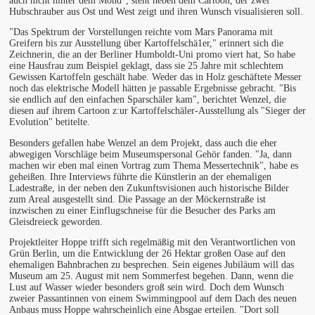
auch nicht hinter dem Mond", steht neben dem Cartoon, der zwei
Hubschrauber aus Ost und West zeigt und ihren Wunsch visualisieren soll.
"Das Spektrum der Vorstellungen reichte vom Mars Panorama mit
Greifern bis zur Ausstellung über Kartoffelschä1er," erinnert sich die
Zeichnerin, die an der Berliner Humboldt-Uni promo viert hat, So habe
eine Hausfrau zum Beispiel geklagt, dass sie 25 Jahre mit schlechtem
Gewissen Kartoffeln geschält habe. Weder das in Holz geschäftete Messer
noch das elektrische Modell hätten je passable Ergebnisse gebracht. "Bis
sie endlich auf den einfachen Sparschäler kam", berichtet Wenzel, die
diesen auf ihrem Cartoon z:ur Kartoffelschäler-Ausstellung als "Sieger der
Evolution" betitelte.
Besonders gefallen habe Wenzel an dem Projekt, dass auch die eher
abwegigen Vorschläge beim Museumspersonal Gehör fanden. "Ja, dann
machen wir eben mal einen Vortrag zum Thema Messertechnik", habe es
geheißen. Ihre Interviews führte die Künstlerin an der ehemaligen
Ladestraße, in der neben den Zukunftsvisionen auch historische Bilder
zum Areal ausgestellt sind. Die Passage an der Möckernstraße ist
inzwischen zu einer Einflugschneise für die Besucher des Parks am
Gleisdreieck geworden.
Projektleiter Hoppe trifft sich regelmäßig mit den Verantwortlichen von
Grün Berlin, um die Entwicklung der 26 Hektar großen Oase auf den
ehemaligen Bahnbrachen zu besprechen. Sein eigenes Jubiläum will das
Museum am 25. August mit nem Sommerfest begehen. Dann, wenn die
Lust auf Wasser wieder besonders groß sein wird. Doch dem Wunsch
zweier Passantinnen von einem Swimmingpool auf dem Dach des neuen
Anbaus muss Hoppe wahrscheinlich eine Absgae erteilen. "Dort soll