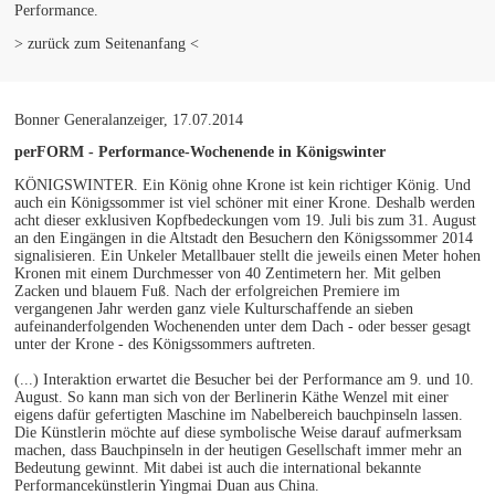
Performance.
> zurück zum Seitenanfang <
Bonner Generalanzeiger, 17.07.2014
perFORM - Performance-Wochenende in Königswinter
KÖNIGSWINTER. Ein König ohne Krone ist kein richtiger König. Und
auch ein Königssommer ist viel schöner mit einer Krone. Deshalb werden
acht dieser exklusiven Kopfbedeckungen vom 19. Juli bis zum 31. August
an den Eingängen in die Altstadt den Besuchern den Königssommer 2014
signalisieren. Ein Unkeler Metallbauer stellt die jeweils einen Meter hohen
Kronen mit einem Durchmesser von 40 Zentimetern her. Mit gelben
Zacken und blauem Fuß. Nach der erfolgreichen Premiere im
vergangenen Jahr werden ganz viele Kulturschaffende an sieben
aufeinanderfolgenden Wochenenden unter dem Dach - oder besser gesagt
unter der Krone - des Königssommers auftreten.
(...) Interaktion erwartet die Besucher bei der Performance am 9. und 10.
August. So kann man sich von der Berlinerin Käthe Wenzel mit einer
eigens dafür gefertigten Maschine im Nabelbereich bauchpinseln lassen.
Die Künstlerin möchte auf diese symbolische Weise darauf aufmerksam
machen, dass Bauchpinseln in der heutigen Gesellschaft immer mehr an
Bedeutung gewinnt. Mit dabei ist auch die international bekannte
Performancekünstlerin Yingmai Duan aus China.