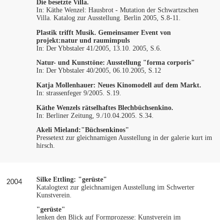
Die besetzte Villa.
In: Käthe Wenzel: Hausbrot - Mutation der Schwartzschen
Villa. Katalog zur Ausstellung. Berlin 2005, S.8-11.
Plastik trifft Musik. Gemeinsamer Event von
projekt:natur und raumimpuls
In: Der Ybbstaler 41/2005, 13.10. 2005, S.6.
Natur- und Kunsttöne: Ausstellung "forma corporis"
In: Der Ybbstaler 40/2005, 06.10.2005, S.12
Katja Mollenhauer:
Neues Kinomodell auf dem Markt.
In: strassenfeger 9/2005. S.19.
Käthe Wenzels rätselhaftes Blechbüchsenkino.
In: Berliner Zeitung, 9./10.04.2005. S.34.
Akeli Mieland:
"Büchsenkinos"
Pressetext zur gleichnamigen Ausstellung in der galerie kurt im
hirsch.
Silke Ettling:
"gerüste"
2004
Katalogtext zur gleichnamigen Ausstellung im Schwerter
Kunstverein.
"gerüste"
lenken den Blick auf Formprozesse: Kunstverein im