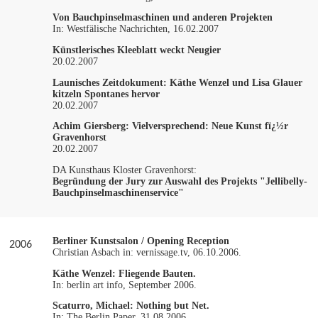
Von Bauchpinselmaschinen und anderen Projekten
In: Westfälische Nachrichten, 16.02.2007
Künstlerisches Kleeblatt weckt Neugier
20.02.2007
Launisches Zeitdokument: Käthe Wenzel und Lisa Glauer
kitzeln Spontanes hervor
20.02.2007
Achim Giersberg: Vielversprechend: Neue Kunst fï¿½r
Gravenhorst
20.02.2007
DA Kunsthaus Kloster Gravenhorst:
Begründung der Jury zur Auswahl des Projekts "Jellibelly-
Bauchpinselmaschinenservice"
Berliner Kunstsalon / Opening Reception
2006
Christian Asbach in: vernissage.tv, 06.10.2006.
Käthe Wenzel: Fliegende Bauten.
In: berlin art info, September 2006.
Scaturro, Michael:
Nothing but Net.
In: The Berlin Paper, 31.08.2006.