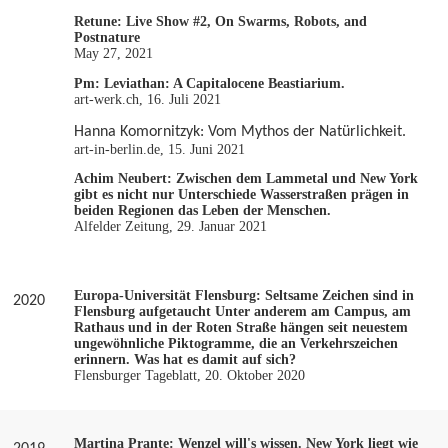
Retune: Live Show #2, On Swarms, Robots, and
Postnature
May 27, 2021
Pm: Leviathan: A Capitalocene Beastiarium.
art-werk.ch, 16. Juli 2021
Hanna Komornitzyk: Vom Mythos der Natürlichkeit.
art-in-berlin.de, 15. Juni 2021
Achim Neubert: Zwischen dem Lammetal und New York
gibt es nicht nur Unterschiede Wasserstraßen prägen in
beiden Regionen das Leben der Menschen.
Alfelder Zeitung, 29. Januar 2021
Europa-Universität Flensburg: Seltsame Zeichen sind in
2020
Flensburg aufgetaucht Unter anderem am Campus, am
Rathaus und in der Roten Straße hängen seit neuestem
ungewöhnliche Piktogramme, die an Verkehrszeichen
erinnern. Was hat es damit auf sich?
Flensburger Tageblatt, 20. Oktober 2020
Martina Prante: Wenzel will's wissen. New York liegt wie