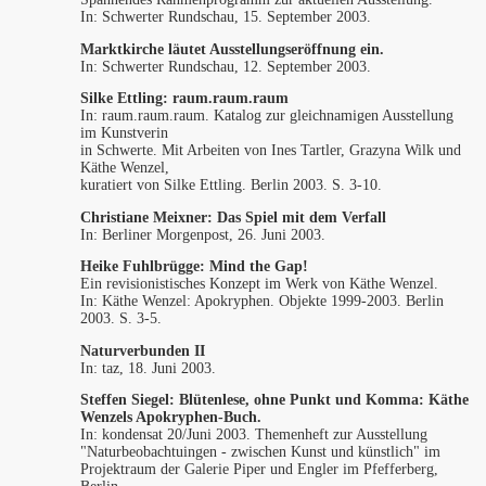
In: Schwerter Rundschau, 15. September 2003.
Marktkirche läutet Ausstellungseröffnung ein.
In: Schwerter Rundschau, 12. September 2003.
Silke Ettling:
raum.raum.raum
In: raum.raum.raum. Katalog zur gleichnamigen Ausstellung
im Kunstverin
in Schwerte. Mit Arbeiten von Ines Tartler, Grazyna Wilk und
Käthe Wenzel,
kuratiert von Silke Ettling. Berlin 2003. S. 3-10.
Christiane Meixner:
Das Spiel mit dem Verfall
In: Berliner Morgenpost, 26. Juni 2003.
Heike Fuhlbrügge:
Mind the Gap!
Ein revisionistisches Konzept im Werk von Käthe Wenzel.
In: Käthe Wenzel: Apokryphen. Objekte 1999-2003. Berlin
2003. S. 3-5.
Naturverbunden II
In: taz, 18. Juni 2003.
Steffen Siegel:
Blütenlese, ohne Punkt und Komma: Käthe
Wenzels Apokryphen-Buch.
In: kondensat 20/Juni 2003. Themenheft zur Ausstellung
"Naturbeobachtuingen - zwischen Kunst und künstlich" im
Projektraum der Galerie Piper und Engler im Pfefferberg,