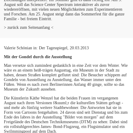
August soll das Science Center Spectrum interaktiver als zuvor
wiedereröffnen, mit vielen neuen Möglichkeiten zum Experimentieren
und Forschen. Am 25. August steigt dann das Sommerfest für die ganze
Familie - bei freiem Eintritt.
> zurück zum Seitenanfang <
Valerie Schönian in: Der Tagesspiegel, 20.03.2013
Mit der Gondel durch die Ausstellung
Man versetze sich zumindest gedanklich in eine Zeit vor dem Winter. Wie
wäre es an einem heiß-trägen Augusttag, ein Museum in der Stadt zu
haben, dessen Straßen komplett geflutet sind: Die Besucher schippem auf
Gondeln von Ausstellung zu Ausstellung, das Wasser immer unter den
Füßen. Wenn es nach zwei Berlinerinnen Anfang 40 ginge, sollte so das
Museum der Zukunft aussehen.
Die Künstlerin Käthe Wenzel hat die beiden Frauen im vergangenen
August nach ihren Versionen f&uuml;r die kulturellen Stätten gefragt -
und mehr als fünfzig weitere Stadtbewohner. Die Antworten hat sie in
Form von Cartoons festgehalten. 24 davon sind seit Dienstag und bis zum
Ende des Iabres in der Ausstellung "Bilder von morgen" auf dem
Freigelände des Deutschen Technikmuseums (DTM) zu sehen: Dabei sind
ein rollstuhlgerechtes James- Bond-Flugzeug, ein Flugsimulator und ein
SwiImmingpool auf dem Dach.