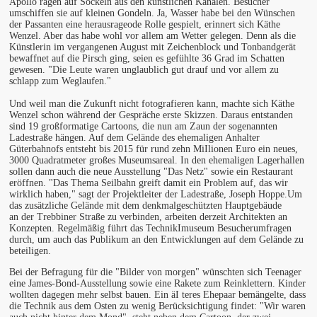
Apollo ragen auf Sockeln aus den künstlichen Kanälen. Besucher
umschiffen sie auf kleinen Gondeln. Ja, Wasser habe bei den Wünschen
der Passanten eine herausrageode Rolle gespielt, erinnert sich Käthe
Wenzel. Aber das habe wohl vor allem am Wetter gelegen. Denn als die
Künstlerin im vergangenen August mit Zeichenblock und Tonbandgerät
bewaffnet auf die Pirsch ging, seien es gefühlte 36 Grad im Schatten
gewesen. "Die Leute waren unglaublich gut drauf und vor allem zu
schlapp zum Weglaufen."
Und weil man die Zukunft nicht fotografieren kann, machte sich Käthe
Wenzel schon während der Gespräche erste Skizzen. Daraus entstanden
sind 19 großformatige Cartoons, die nun am Zaun der sogenannten
Ladestraße hängen. Auf dem Gelände des ehemaligen Anhalter
Güterbahnofs entsteht bis 2015 für rund zehn MiIlionen Euro ein neues,
3000 Quadratmeter großes Museumsareal. In den ehemaligen Lagerhallen
sollen dann auch die neue Ausstellung "Das Netz" sowie ein Restaurant
eröffnen. "Das Thema Seilbahn greift damit ein Problem auf, das wir
wirklich haben," sagt der Projektleiter der Ladestraße, Joseph Hoppe.Um
das zusätzliche Gelände mit dem denkmalgeschützten Hauptgebäude
an der Trebbiner Straße zu verbinden, arbeiten derzeit Architekten an
Konzepten. Regelmäßig führt das TechnikImuseum Besucherumfragen
durch, um auch das Publikum an den Entwicklungen auf dem Gelände zu
beteiligen.
Bei der Befragung für die "Bilder von morgen" wünschten sich Teenager
eine James-Bond-Ausstellung sowie eine Rakete zum Reinklettern. Kinder
wollten dagegen mehr selbst bauen. Ein äI teres Ehepaar bemängelte, dass
die Technik aus dem Osten zu wenig Berücksichtigung findet: "Wir waren