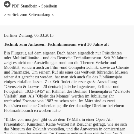
PDF Standbein - Spielbein
> zurück zum Seitenanfang <
Berliner Zeitung, 06.03.2013
Technik zum Anfassen: Technikmuseum wird 30 Jahre alt
Ein Flugzeug auf dem eigenen Dach haben eigentlich nur Präsidenten
oder Multimillionäre - und das Deutsche Technikmuseum. Seit 30 Jahren
zeigt es nicht nur Ausstellungen rund um die Themen Verkehr und
Mobilität, sondern auch zu Film -und Gomputertechnik. sowie zu Chemie
und Pharmazie. Um seinem Ruf als eines des weltweit führenden Museen
seiner Art gerecht zu werden, hat man sich auch für das Jubiläumsjahr
einiges einfallen lassen. Zur Zeit findet die erste große Ausstellung
"Orenstein & Loewe - 20 deutsch-jüdische Ingenieure, Erfinder und
Fotografen. 1933-1945" im Rahmen des Berliner Themenjahres "Zerstörte
Vielfalt" statt. Als "Objekt des Monats" werden im Jubiläumsjahr
wechselnd Exonate von 1983 zu sehen sein. lm März sind es zwei
Baukästen und eine Grubenlampe, die der damalige Direktor bei einem
Flohmarktbesuch e:rworben hatte.
"Bilder von morgen" gibt es ab dem 19.MäIz in einer Open-Air-
Präsentation: Künstlerin Käthe Wenzel hat Besucher gefragt, wie sie sich
das Museum der Zukunft vorstellen, und die Antworten in comicartigen
Zeichnungen interpretiert. Im Sommer geht es dann richtig los: Am 9.