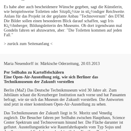
Es habe aber auch bescheidenere Wünscbe gegeben, sagt die Künstlerin,
wie beispielsweise Toiletten oder Sitzplï¿½tze in stï¿½ndiger Reichweite.
Anlass für das Projekt ist der geplante Anbau "Technoversum" des DTM.
Die Bilder sollen einen besonderen Blick darauf schaffen, sagt Iris
Kï¿½hnberger, Bildungsleiterin des Museums. Ob dort irgendwann mal
Gondeln fahren sei abzuwarten, aber: "Die Toiletten kommen auf jeden
Fall."
> zurück zum Seitenanfang <
Maria Neuendorff in: Märkische Oderzeitung, 20.03.2013
Per Seilbahn zu Kartoffelschälern
Eine Open-Air-Ausstellung zeig, wie sich Berliner das
Technikmuseum der Zukunft vorstellen
Berlin (MaZ) Das Deutsche Tecbnikmuseum wird 30 Jahre alt. Zum
Jubiläum schaut die Kreuzberger Institution nach vorne und hat Passanten
befragt, wie sie sich das Museum der Zukunft vorstellen. Die Antworten
sind jetzt in einer kostenlosen Open-Air-Ausstellung zu sehen.
Das Tecbnikmuseum der Zukunft Iiegt in St. Moritz und Venedig
zugleich. Die Besucher fahren per Seilbahn zwischen Haupthaus, Science
Center Spektrum und Tecbnoversum hinund her. Die Fläche darunter ist
geflutet. Ausstellungsstücke wie Raumfahrtkapseln vom Typ Sojus und