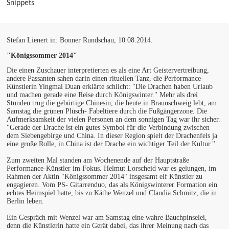
Snippets
Stefan Lienert in: Bonner Rundschau, 10.08.2014.
"Königssommer 2014"
Die einen Zuschauer interpretierten es als eine Art Geistervertreibung,
andere Passanten sahen darin einen rituellen Tanz, die Performance-
Künstlerin Yingmai Duan erklärte schlicht: "Die Drachen haben Urlaub
und machen gerade eine Reise durch Königswinter." Mehr als drei
Stunden trug die gebürtige Chinesin, die heute in Braunschweig lebt, am
Samstag die grünen Plüsch- Fabeltiere durch die Fußgängerzone. Die
Aufmerksamkeit der vielen Personen an dem sonnigen Tag war ihr sicher.
"Gerade der Drache ist ein gutes Symbol für die Verbindung zwischen
dem Siebengebirge und China. In dieser Region spielt der Drachenfels ja
eine große Rolle, in China ist der Drache ein wichtiger Teil der Kultur."
Zum zweiten Mal standen am Wochenende auf der Hauptstraße
Performance-Künstler im Fokus. Helmut Lorscheid war es gelungen, im
Rahmen der Aktin "Königssommer 2014" insgesamt elf Künstler zu
engagieren. Vom PS- Gitarrenduo, das als Königswinterer Formation ein
echtes Heimspiel hatte, bis zu Käthe Wenzel und Claudia Schmitz, die in
Berlin leben.
Ein Gespräch mit Wenzel war am Samstag eine wahre Bauchpinselei,
denn die Künstlerin hatte ein Gerät dabei, das ihrer Meinung nach das